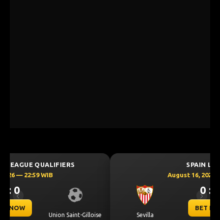
SPAIN LA LIGA
August 16, 2026 — 02:30 WIB
0 : 0
Previous
Next
BET NOW
Sevilla
Rayo Vallecano