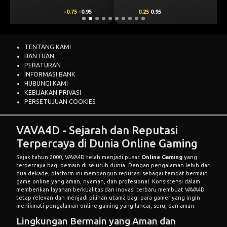
0.25
0.95
-0.25
0.95
TENTANG KAMI
BANTUAN
PERATURAN
INFORMASI BANK
HUBUNGI KAMI
KEBIJAKAN PRIVASI
PERSETUJUAN COOKIES
VAVA4D - Sejarah dan Reputasi
Terpercaya di Dunia Online Gaming
Sejak tahun 2000,
VAVA4D
telah menjadi pusat
Online Gaming
yang
terpercaya bagi pemain di seluruh dunia. Dengan pengalaman lebih dari
dua dekade, platform ini membangun reputasi sebagai tempat bermain
game online yang aman, nyaman, dan profesional. Konsistensi dalam
memberikan layanan berkualitas dan inovasi terbaru membuat VAVA4D
tetap relevan dan menjadi pilihan utama bagi para gamer yang ingin
menikmati pengalaman online gaming yang lancar, seru, dan aman.
Lingkungan Bermain yang Aman dan