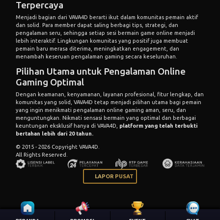
Terpercaya
Menjadi bagian dari
VAVA4D
berarti ikut dalam komunitas pemain aktif
dan solid. Para member dapat saling berbagi tips, strategi, dan
pengalaman seru, sehingga setiap sesi bermain game online menjadi
lebih interaktif. Lingkungan komunitas yang positif juga membuat
pemain baru merasa diterima, meningkatkan engagement, dan
menambah keseruan pengalaman gaming secara keseluruhan.
Pilihan Utama untuk Pengalaman Online
Gaming Optimal
Dengan keamanan, kenyamanan, layanan profesional, fitur lengkap, dan
komunitas yang solid,
VAVA4D
tetap menjadi pilihan utama bagi pemain
yang ingin menikmati pengalaman online gaming aman, seru, dan
menguntungkan. Nikmati sensasi bermain yang optimal dan berbagai
keuntungan eksklusif hanya di VAVA4D,
platform yang telah terbukti
bertahan lebih dari 20 tahun.
© 2015 - 2026 Copyright VAVA4D.
All Rights Reserved.
LAPOR PUSAT