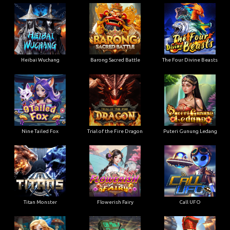
Heibai Wuchang
Barong Sacred Battle
The Four Divine Beasts
Nine Tailed Fox
Trial of the Fire Dragon
Puteri Gunung Ledang
Titan Monster
Flowerish Fairy
Call UFO