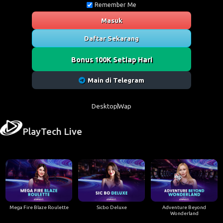
Remember Me
Masuk
Daftar Sekarang
Bonus 100K Setiap Hari
Main di Telegram
Desktop
Wap
PlayTech Live
Mega Fire Blaze Roulette
Sicbo Deluxe
Adventure Beyond
Wonderland