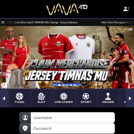
D - Link Alternatif VAVA4D ASLI hanya : hey.link/vava
Hati-hati Penipuan link VAVA4D -
TOGEL
SLOT
LIVE CASINO
SPORT
ARCADE
SABU