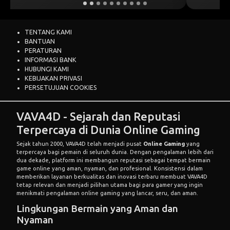
TENTANG KAMI
BANTUAN
PERATURAN
INFORMASI BANK
HUBUNGI KAMI
KEBIJAKAN PRIVASI
PERSETUJUAN COOKIES
VAVA4D - Sejarah dan Reputasi
Terpercaya di Dunia Online Gaming
Sejak tahun 2000,
VAVA4D
telah menjadi pusat
Online Gaming
yang
terpercaya bagi pemain di seluruh dunia. Dengan pengalaman lebih dari
dua dekade, platform ini membangun reputasi sebagai tempat bermain
game online yang aman, nyaman, dan profesional. Konsistensi dalam
memberikan layanan berkualitas dan inovasi terbaru membuat VAVA4D
tetap relevan dan menjadi pilihan utama bagi para gamer yang ingin
menikmati pengalaman online gaming yang lancar, seru, dan aman.
Lingkungan Bermain yang Aman dan
Nyaman