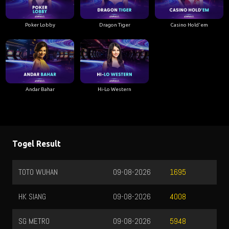
Poker Lobby
Dragon Tiger
Casino Hold'em
Andar Bahar
Hi-Lo Western
Togel Result
TOTO WUHAN
09-08-2026
HONG
1695
HK SIANG
09-08-2026
4008
SG METRO
09-08-2026
5948