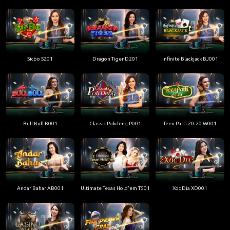
Sicbo S201
Dragon Tiger D201
Infinite Blackjack BJ001
Bull Bull B001
Classic Pokdeng P001
Teen Patti 20-20 W001
Andar Bahar AB001
Ultimate Texas Hold'em T501
Xoc Dia XD001