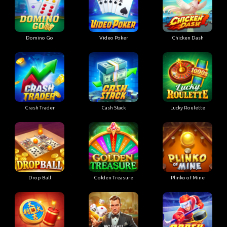
Domino Go
Video Poker
Chicken Dash
Crash Trader
Cash Stack
Lucky Roulette
Drop Ball
Golden Treasure
Plinko of Mine