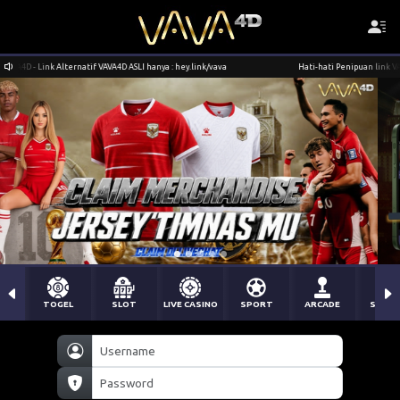
Alternatif VAVA4D ASLI hanya : hey.link/vava
Hati-hati Penipuan link VAVA4D - Link Al
TOGEL
SLOT
LIVE CASINO
SPORT
ARCADE
SABU