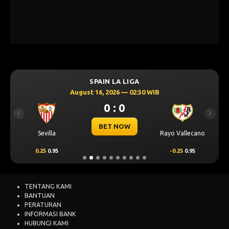
SPAIN LA LIGA
August 16, 2026 — 02:30 WIB
0 : 0
Previous
Next
BET NOW
Sevilla
Rayo Vallecano
0.25
0.95
-0.25
0.95
TENTANG KAMI
BANTUAN
PERATURAN
INFORMASI BANK
HUBUNGI KAMI