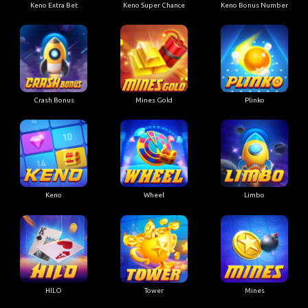
Keno Extra Bet
Keno Super Chance
Keno Bonus Number
Crash Bonus
Mines Gold
Plinko
Keno
Wheel
Limbo
HILO
Tower
Mines