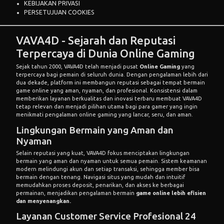
KEBIJAKAN PRIVASI
PERSETUJUAN COOKIES
VAVA4D - Sejarah dan Reputasi
Terpercaya di Dunia Online Gaming
Sejak tahun 2000,
VAVA4D
telah menjadi pusat
Online Gaming
yang
terpercaya bagi pemain di seluruh dunia. Dengan pengalaman lebih dari
dua dekade, platform ini membangun reputasi sebagai tempat bermain
game online yang aman, nyaman, dan profesional. Konsistensi dalam
memberikan layanan berkualitas dan inovasi terbaru membuat VAVA4D
tetap relevan dan menjadi pilihan utama bagi para gamer yang ingin
menikmati pengalaman online gaming yang lancar, seru, dan aman.
Lingkungan Bermain yang Aman dan
Nyaman
Selain reputasi yang kuat,
VAVA4D
fokus menciptakan lingkungan
bermain yang aman dan nyaman untuk semua pemain. Sistem keamanan
modern melindungi akun dan setiap transaksi, sehingga member bisa
bermain dengan tenang. Navigasi situs yang mudah dan intuitif
memudahkan proses deposit, penarikan, dan akses ke berbagai
permainan, menjadikan pengalaman bermain
game online lebih efisien
dan menyenangkan.
Layanan Customer Service Profesional 24