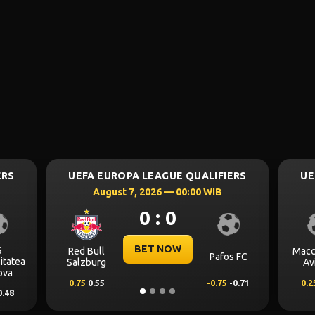
5/8/2026
er's Bar Cash
Brooklyn Bootleggers
Eastern Eme
Collect
Megaway
ERS
UEFA EUROPA LEAGUE QUALIFIERS
UE
August 6, 2026 — 22:59 WIB
0 : 0
 Blaze: Golden
Fire Blaze: Green
Fire Blaze:
Macaque
Wizard
Wizard
BET NOW
t of
Jagiellonia
FC 
Rangers FC
thian
Bialystok
Kr
0.99
0.00
-0.97
0.00
0.81
-0.