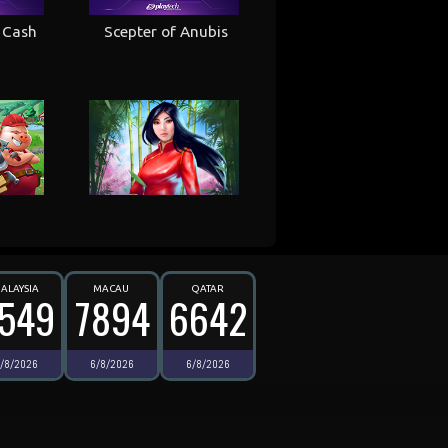
: Cash
Scepter of Anubis
Pigs of
Sakura Fortune Epic
Bloom
ALAYSIA
MACAU
QATAR
549
7894
6642
/8/2026
6/8/2026
6/8/2026