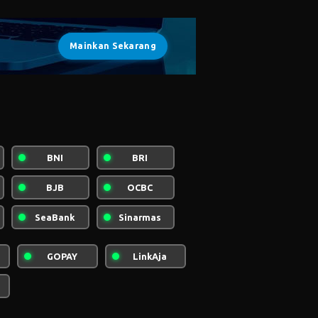
Mainkan Sekarang
Heist
Goood Heavens
BNI
BRI
BJB
OCBC
SeaBank
Sinarmas
ambda
Temple of Paw
GOPAY
LinkAja