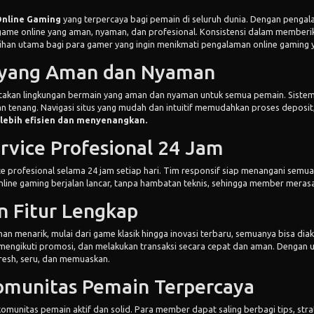
nline Gaming
yang terpercaya bagi pemain di seluruh dunia. Dengan pengala
me online yang aman, nyaman, dan profesional. Konsistensi dalam memberika
han utama bagi para gamer yang ingin menikmati pengalaman online gaming ya
 yang Aman dan Nyaman
takan lingkungan bermain yang aman dan nyaman untuk semua pemain. Siste
n tenang. Navigasi situs yang mudah dan intuitif memudahkan proses deposit,
lebih efisien dan menyenangkan.
e Racaroon
Sahara Riches: Cash
Veils of Ve
Collect Max
rvice Profesional 24 Jam
 profesional selama 24 jam setiap hari. Tim responsif siap menangani semu
online gaming berjalan lancar, tanpa hambatan teknis, sehingga member meras
 Fitur Lengkap
an menarik, mulai dari game klasik hingga inovasi terbaru, semuanya bisa di
gikuti promosi, dan melakukan transaksi secara cepat dan aman. Dengan up
 fresh, seru, dan memuaskan.
munitas Pemain Terpercaya
 Truck Begins
Book of Inferno
Mine & Me
komunitas pemain aktif dan solid. Para member dapat saling berbagi tips, stra
. Lingkungan komunitas yang positif juga membuat pemain baru merasa diter