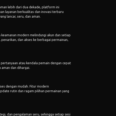
man lebih dari dua dekade, platform ini
n layanan berkualitas dan inovasi terbaru
ng lancar, seru, dan aman.
m keamanan modern melindungi akun dan setiap
 penarikan, dan akses ke berbagai permainan,
nice
Wizzy Trix
a pertanyaan atau kendala pemain dengan cepat
a aman dan dihargai.
akses dengan mudah. Fitur modern
date rutin dan ragam pilihan permainan yang
lt
Flip Royale
tegi, dan pengalaman seru, sehingga setiap sesi
ima, meningkatkan engagement, dan menambah