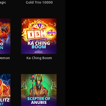
agic
Gold Trio 10000
 Demon
Ka Ching Boom