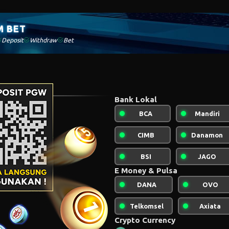
M BET
Deposit
Withdraw
Bet
 Roll: Lust for
Sahara Riches Cash
High Street 
Gold!
Collect
Bank Lokal
BCA
Mandiri
CIMB
Danamon
BSI
JAGO
E Money & Pulsa
Fish Adventure
Circuit Shock
Shields of L
DANA
OVO
Telkomsel
Axiata
Crypto Currency
USDT