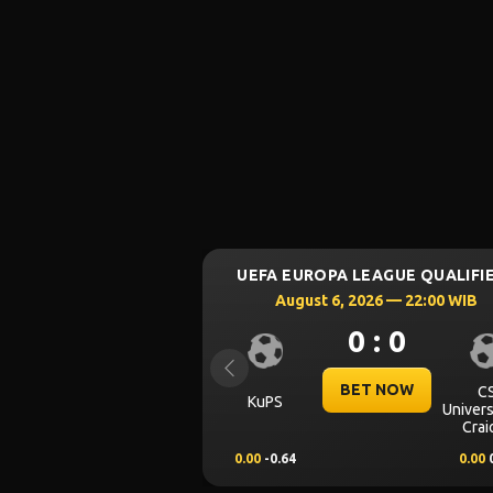
Book of Duat
Brawl
UEFA EUROPA LEAGUE QUALIFI
August 7, 2026 — 02:00 WIB
0 : 0
Diamond Rise
Fire
Previous
BET NOW
Hear
Benfica
Midlo
2.5
0.83
-2.5
-