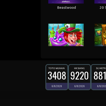
Beastwood
20 
Adventures Beyond
Azt
Wonderland Magical
TOTO WUHAN
HK SIANG
SG MET
3408
9220
88
Maze
6/8/2026
6/8/2026
6/8/20