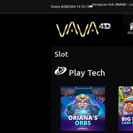
Hati-hati Penipuan link VAVA4D - Link Alte
Kamis 6/08/2026 14:55:16
HO
Slot
Play Tech