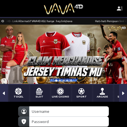
4D - Link Alternatif VAVA4D ASLI hanya : hey.link/vava
Hati-hati Penipuan link VAVA4D 
TOGEL
SLOT
LIVE CASINO
SPORT
ARCADE
SABU