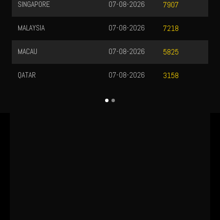
SINGAPORE
07-08-2026
7907
MALAYSIA
07-08-2026
7218
MACAU
07-08-2026
5825
QATAR
07-08-2026
3158