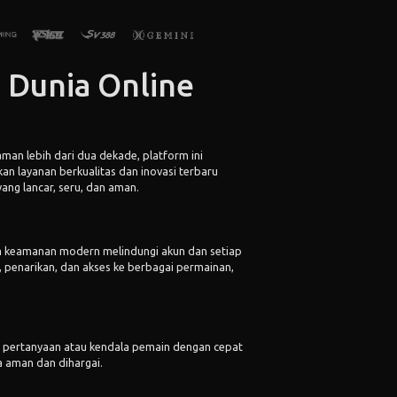
i Dunia Online
man lebih dari dua dekade, platform ini
n layanan berkualitas dan inovasi terbaru
ng lancar, seru, dan aman.
m keamanan modern melindungi akun dan setiap
 penarikan, dan akses ke berbagai permainan,
a pertanyaan atau kendala pemain dengan cepat
a aman dan dihargai.