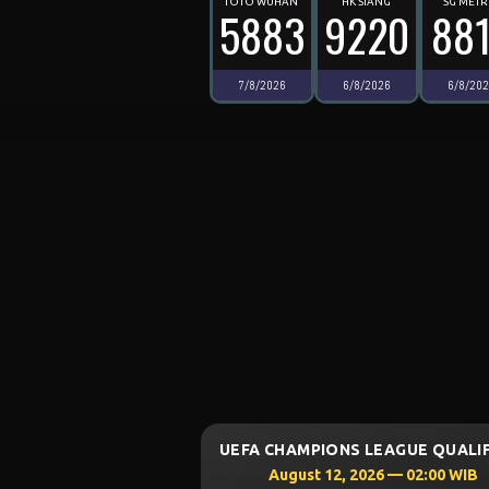
TOTO WUHAN
HK SIANG
SG MET
5883
9220
88
7/8/2026
6/8/2026
6/8/20
E-FOOTBALL F24 INTERNATIO
FRIENDLY