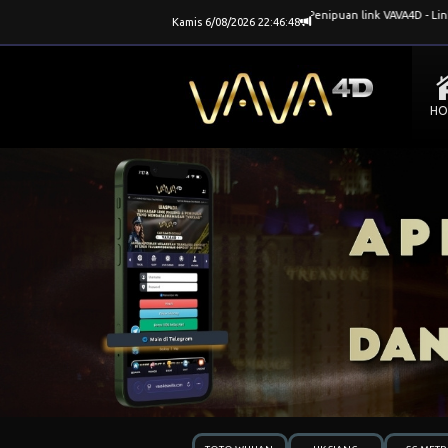
Hati-hati Penipuan link VAVA4D - Link Alte
Kamis 6/08/2026 22:46:49
HO