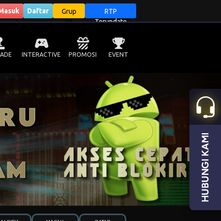
 - Link Alternatif VAVA4D ASLI hanya : hey.link/vava
Masuk
Daftar
Grup
RTP
FB
Terupdate
ADE
INTERACTIVE
PROMOSI
EVENT