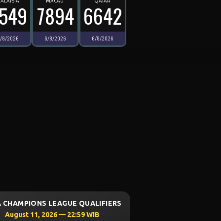
ALAYSIA
MACAU
QATAR
549
7894
6642
/8/2026
6/8/2026
6/8/2026
FOOTBALL F24 INTERNATIONAL
FRIENDLY