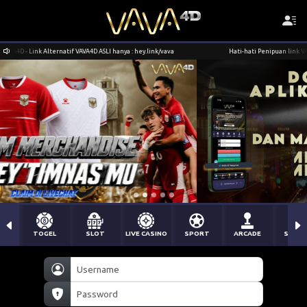
Alternatif VAVA4D ASLI hanya : hey.link/vava
Hati-hati Penipuan link VAVA4D - Link Alt
TOGEL
SLOT
LIVE CASINO
SPORT
ARCADE
SABU