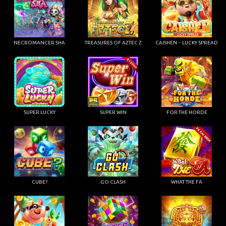
NECROMANCER SHA
TREASURES OF AZTEC Z
CAISHEN・LUCKY SPREAD
SUPER LUCKY
SUPER WIN
FOR THE HORDE
CUBE?
GO CLASH
WHAT THE FA