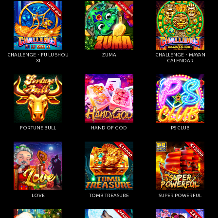
CHALLENGE・FU LU SHOU
ZUMA
CHALLENGE・MAYAN
XI
CALENDAR
FORTUNE BULL
HAND OF GOD
PS CLUB
LOVE
TOMB TREASURE
SUPER POWERFUL