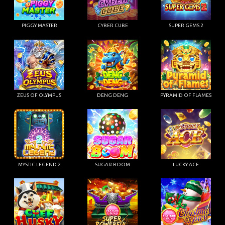
PIGGY MASTER
CYBER CUBE
SUPER GEMS 2
ZEUS OF OLYMPUS
DENG DENG
PYRAMID OF FLAMES
MYSTIC LEGEND 2
SUGAR BOOM
LUCKY ACE