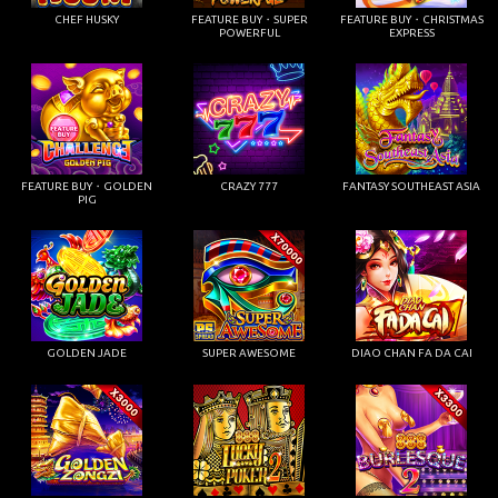
CHEF HUSKY
FEATURE BUY・SUPER
FEATURE BUY・CHRISTMAS
POWERFUL
EXPRESS
FEATURE BUY・GOLDEN
CRAZY 777
FANTASY SOUTHEAST ASIA
PIG
GOLDEN JADE
SUPER AWESOME
DIAO CHAN FA DA CAI