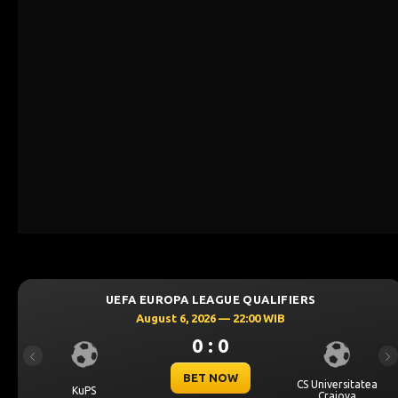
AGUE QUALIFIERS
UEFA EUROPA LEAG
6 — 22:00 WIB
August 6, 2026 
: 0
0 : 
Previous
Ne
 NOW
BET N
CS Universitatea
Maccabi Tel Aviv (n)
Craiova