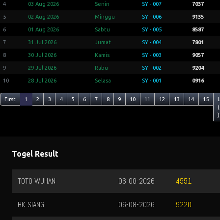
4
03 Aug 2026
Senin
SY - 007
7037
5
02 Aug 2026
Minggu
SY - 006
9135
6
01 Aug 2026
Sabtu
SY - 005
8587
7
31 Jul 2026
Jumat
SY - 004
7801
8
30 Jul 2026
Kamis
SY - 003
9057
9
29 Jul 2026
Rabu
SY - 002
9204
10
28 Jul 2026
Selasa
SY - 001
0916
First
1
2
3
4
5
6
7
8
9
10
11
12
13
14
15
(
)
Togel Result
TOTO WUHAN
06-08-2026
4551
HK SIANG
06-08-2026
9220