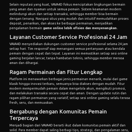
Selain reputasi yang kuat,
VAVA4D
fokus menciptakan lingkungan bermain
yang aman dan nyaman untuk semua pemain. Sistem keamanan modern
melindungi akun dan setiap transaksi, sehingga member bisa bermain
dengan tenang. Navigasi situs yang mudah dan intuitif memudahkan proses
deposit, penarikan, dan akses ke berbagai permainan, menjadikan
pengalaman bermain
game online lebih efisien dan menyenangkan.
Layanan Customer Service Profesional 24 Jam
VAVA4D
menyediakan dukungan customer service profesional selama 24 jam
setiap hari. Tim responsif siap menangani semua pertanyaan atau kendala
pemain dengan cepat dan tepat. Layanan ini memastikan setiap sesi online
gaming berjalan lancar, tanpa hambatan teknis, sehingga member merasa
aman dan dihargai.
Ragam Permainan dan Fitur Lengkap
Platform ini menawarkan berbagai jenis permainan menarik, mulai dari game
klasik hingga inovasi terbaru, semuanya bisa diakses dengan mudah. Fitur
modern mempermudah pemain dalam mengelola akun, mengikuti promosi,
dan melakukan transaksi secara cepat dan aman. Dengan update rutin dan
ragam pilihan permainan yang variatif, setiap sesi online gaming selalu terasa
fresh, seru, dan memuaskan.
Bergabung dengan Komunitas Pemain
Terpercaya
Menjadi bagian dari
VAVA4D
berarti ikut dalam komunitas pemain aktif dan
solid. Para member dapat saling berbagi tips, strategi, dan pengalaman seru,