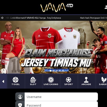
D - Link Alternatif VAVA4D ASLI hanya : hey.link/vava
Hati-hati Penipuan link VAVA4D 
TOGEL
SLOT
LIVE CASINO
SPORT
ARCADE
SABU