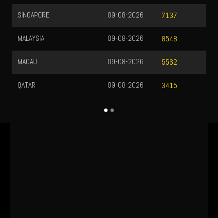
SINGAPORE
09-08-2026
7137
MALAYSIA
09-08-2026
8548
MACAU
09-08-2026
5562
QATAR
09-08-2026
3415