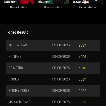
Baccarat Lobby
Roulette Lobby
Blackjack Lobby
Togel Result
TOTO WUHAN
09-08-2026
HON
9587
HK SIANG
09-08-2026
4008
SG METRO
09-08-2026
5948
SYDNEY
09-08-2026
5627
SYDNEY POOLS
09-08-2026
8082
MALAYSIA SIANG
09-08-2026
0692