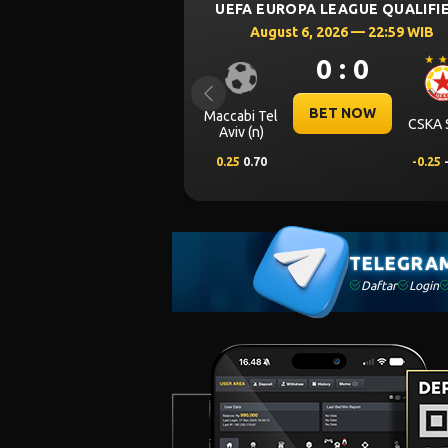
UEFA EUROPA LEAGUE QUALIFIERS
UEFA EUR
August 6, 2026 — 22:00 WIB
Augus
0 : 0
Previous
BET NOW
CS
Red Bull
KuPS
Universitatea
Salzburg
Craiova
1
0.84
-0.25
0.98
0.25
0.86
TELEGRA
Daftar
Login