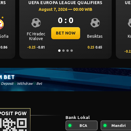
OPA LEAGUE QUALIFIERS
UEFA EUROPA LEAGUE QUA
t 7, 2026 — 00:00 WIB
August 6, 2026 — 22:59
0 : 0
0 : 0
BET NOW
BET NOW
Jagiellonia
Pafos FC
Bialystok
-1
0.94
0.00
-0.90
M BET
Deposit
Withdraw
Bet
Bank Lokal
BCA
Mandiri