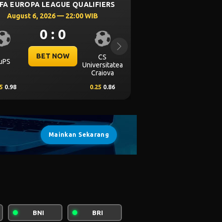
LIFIERS
UEFA EUROPA LEAGUE QUALIFIERS
 WIB
August 7, 2026 — 00:00 WIB
0 : 0
Next
BET NOW
Lincoln Red
Omonia
Rangers FC
Imps (n)
Nicosia
0.00
0.74
-0.75
-0.86
0.75
0.70
Mainkan Sekarang
BNI
BRI