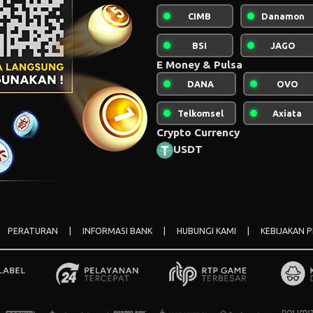
CIMB
Danamon
BSI
JAGO
E Money & Pulsa
DANA
OVO
Telkomsel
Axiata
Crypto Currency
USDT
PERATURAN
|
INFORMASI BANK
|
HUBUNGI KAMI
|
KEBIJAKAN P