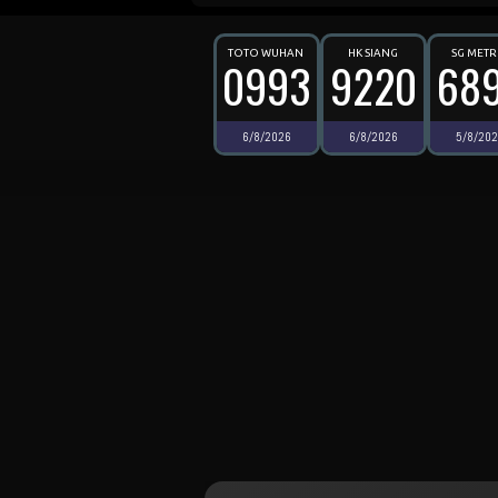
TOTO WUHAN
HK SIANG
SG MET
0993
9220
68
6/8/2026
6/8/2026
5/8/20