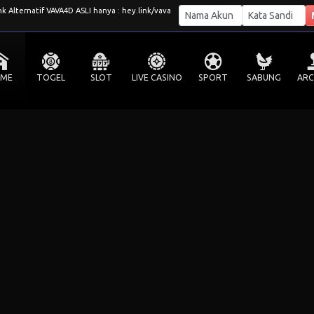
lternatif VAVA4D ASLI hanya : hey.link/vava
Hati-hati Penipuan link VAVA
ME
TOGEL
SLOT
LIVE CASINO
SPORT
SABUNG
ARC