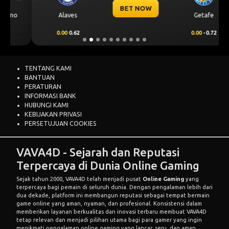
BET NOW
Alaves
Getafe
0.00
0.62
0.00
-0.72
TENTANG KAMI
BANTUAN
PERATURAN
INFORMASI BANK
HUBUNGI KAMI
KEBIJAKAN PRIVASI
PERSETUJUAN COOKIES
VAVA4D - Sejarah dan Reputasi
Terpercaya di Dunia Online Gaming
Sejak tahun 2000,
VAVA4D
telah menjadi pusat
Online Gaming
yang
terpercaya bagi pemain di seluruh dunia. Dengan pengalaman lebih dari
dua dekade, platform ini membangun reputasi sebagai tempat bermain
game online yang aman, nyaman, dan profesional. Konsistensi dalam
memberikan layanan berkualitas dan inovasi terbaru membuat VAVA4D
tetap relevan dan menjadi pilihan utama bagi para gamer yang ingin
menikmati pengalaman online gaming yang lancar, seru, dan aman.