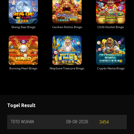
Sheng Xiao Bingo
Caishen Riches Bingo
Chilli Hunter Bingo
Burning Pearl Bingo
Neptune Treasure Bingo
Crypto Mania Bingo
Togel Result
HONGKONG
07-08-2026
9943