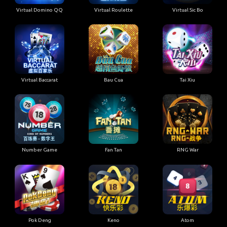
Virtual Domino QQ
Virtual Roulette
Virtual Sic Bo
Virtual Baccarat
Bau Cua
Tai Xiu
Number Game
Fan Tan
RNG War
Pok Deng
Keno
Atom