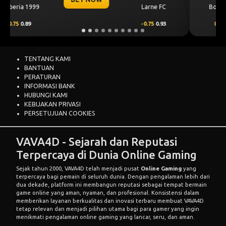
Bodo Glimt
Union Saint-Gilloise
0.75
0.77
-0.75
-0.95
TENTANG KAMI
BANTUAN
PERATURAN
INFORMASI BANK
HUBUNGI KAMI
KEBIJAKAN PRIVASI
PERSETUJUAN COOKIES
VAVA4D - Sejarah dan Reputasi
Terpercaya di Dunia Online Gaming
Sejak tahun 2000,
VAVA4D
telah menjadi pusat
Online Gaming
yang
terpercaya bagi pemain di seluruh dunia. Dengan pengalaman lebih dari
dua dekade, platform ini membangun reputasi sebagai tempat bermain
game online yang aman, nyaman, dan profesional. Konsistensi dalam
memberikan layanan berkualitas dan inovasi terbaru membuat VAVA4D
tetap relevan dan menjadi pilihan utama bagi para gamer yang ingin
menikmati pengalaman online gaming yang lancar, seru, dan aman.