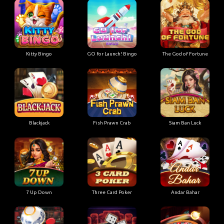
Kitty Bingo
GO for Launch! Bingo
The God of Fortune
Blackjack
Fish Prawn Crab
Siam Ban Luck
7 Up Down
Three Card Poker
Andar Bahar