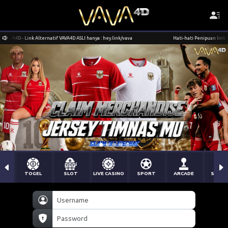
4D - Link Alternatif VAVA4D ASLI hanya : hey.link/vava
Hati-hati Penipuan link VAVA4D 
TOGEL
SLOT
LIVE CASINO
SPORT
ARCADE
SABU