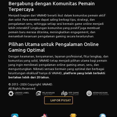
Bergabung dengan Komunitas Pemain
Terpercaya
Menjadi bagian dari
VAVA4D
berarti ikut dalam komunitas pemain aktif
dan solid. Para member dapat saling berbagi tips, strategi, dan
pengalaman seru, sehingga setiap sesi bermain game online menjadi
lebih interaktif. Lingkungan komunitas yang positif juga membuat
pemain baru merasa diterima, meningkatkan engagement, dan
menambah keseruan pengalaman gaming secara keseluruhan.
Pilihan Utama untuk Pengalaman Online
Gaming Optimal
Dengan keamanan, kenyamanan, layanan profesional, fitur lengkap, dan
komunitas yang solid,
VAVA4D
tetap menjadi pilihan utama bagi pemain
yang ingin menikmati pengalaman online gaming aman, seru, dan
menguntungkan. Nikmati sensasi bermain yang optimal dan berbagai
keuntungan eksklusif hanya di VAVA4D,
platform yang telah terbukti
bertahan lebih dari 20 tahun.
© 2015 - 2026 Copyright VAVA4D.
All Rights Reserved.
LAPOR PUSAT