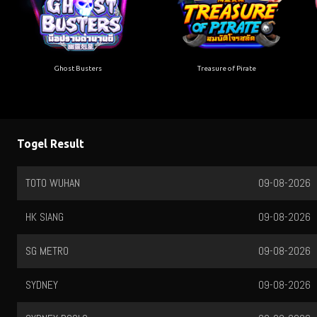
Ghost Busters
Treasure of Pirate
Togel Result
HONGKONG
08-08-2026