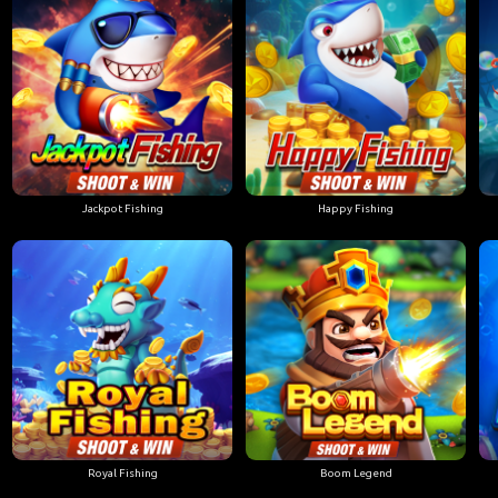
Jackpot Fishing
Happy Fishing
Royal Fishing
Boom Legend