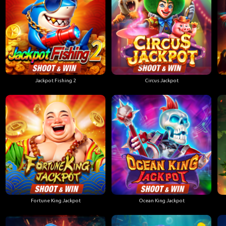
Jackpot Fishing 2
Circus Jackpot
Fortune King Jackpot
Ocean King Jackpot