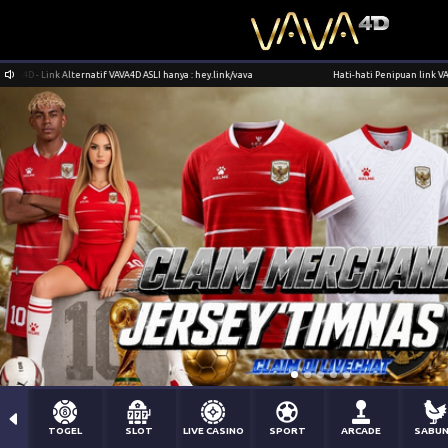
ternatif VAVA4D ASLI hanya : hey.link/vava
Hati-hati Penipuan link VAVA4D - Link Alter
TOGEL
SLOT
LIVE CASINO
SPORT
ARCADE
SABU