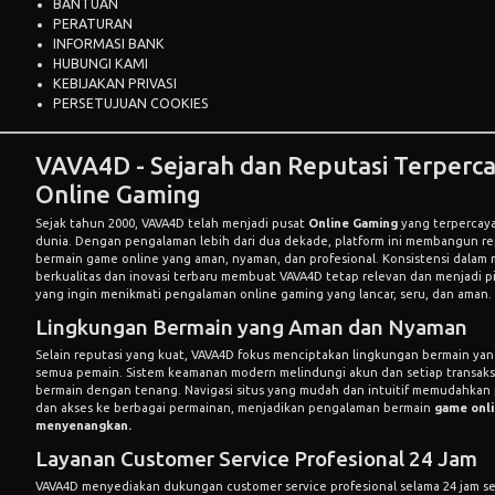
BANTUAN
PERATURAN
INFORMASI BANK
HUBUNGI KAMI
KEBIJAKAN PRIVASI
PERSETUJUAN COOKIES
VAVA4D - Sejarah dan Reputasi Terperca
Online Gaming
Sejak tahun 2000,
VAVA4D
telah menjadi pusat
Online Gaming
yang terpercaya
dunia. Dengan pengalaman lebih dari dua dekade, platform ini membangun re
bermain game online yang aman, nyaman, dan profesional. Konsistensi dalam
berkualitas dan inovasi terbaru membuat VAVA4D tetap relevan dan menjadi p
yang ingin menikmati pengalaman online gaming yang lancar, seru, dan aman.
Lingkungan Bermain yang Aman dan Nyaman
Selain reputasi yang kuat,
VAVA4D
fokus menciptakan lingkungan bermain ya
semua pemain. Sistem keamanan modern melindungi akun dan setiap transaks
bermain dengan tenang. Navigasi situs yang mudah dan intuitif memudahkan p
dan akses ke berbagai permainan, menjadikan pengalaman bermain
game onli
menyenangkan.
Layanan Customer Service Profesional 24 Jam
VAVA4D
menyediakan dukungan customer service profesional selama 24 jam seti