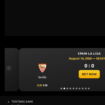
SPAIN LA LIGA
August 16, 2026 — 02:30 WIB
0 : 0
Previous
BET NOW
Sevilla
0.25
0.95
TENTANG KAMI