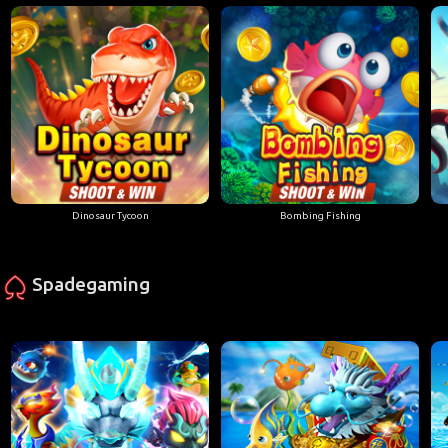
Dinosaur Tycoon
Bombing Fishing
Spadegaming