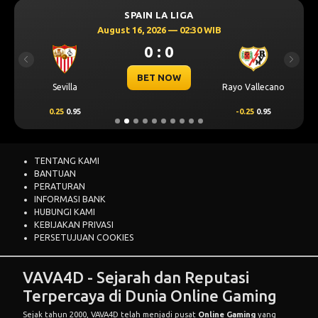
SPAIN LA LIGA
August 16, 2026 — 02:30 WIB
0 : 0
Previous
Next
BET NOW
Sevilla
Rayo Vallecano
0.25
0.95
-0.25
0.95
TENTANG KAMI
BANTUAN
PERATURAN
INFORMASI BANK
HUBUNGI KAMI
KEBIJAKAN PRIVASI
PERSETUJUAN COOKIES
VAVA4D - Sejarah dan Reputasi
Terpercaya di Dunia Online Gaming
Sejak tahun 2000,
VAVA4D
telah menjadi pusat
Online Gaming
yang