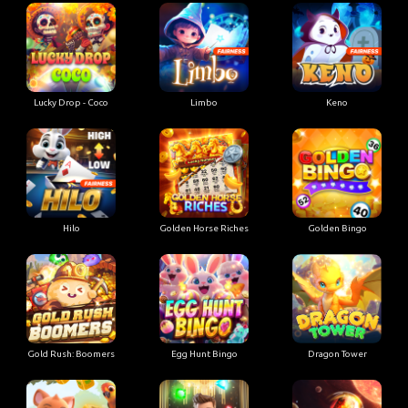
Lucky Drop - Coco
Limbo
Keno
Hilo
Golden Horse Riches
Golden Bingo
Gold Rush: Boomers
Egg Hunt Bingo
Dragon Tower