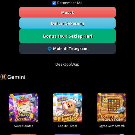
Remember Me
Masuk
Daftar Sekarang
Bonus 100K Setiap Hari
Main di Telegram
Desktop
Wap
Gemini
Sweet Scratch
Cookie Fiesta
Egypt Gem Scratch