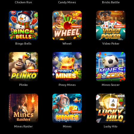
Chicken Run
Candy Mines
Bricks Battle
Bingo Bells
Wheel
Video Poker
Plinko
Pinoy Mines
Mines Soccer
Mines Raider
Mines
Lucky Hilo