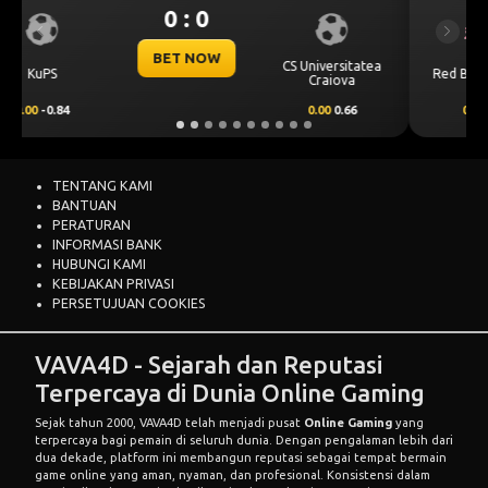
0 : 0
Previous
Next
BET NOW
sitatea
Red Bull Salzburg
Pafos FC
va
.66
0.75
0.55
-0.75
-0.71
TENTANG KAMI
BANTUAN
PERATURAN
INFORMASI BANK
HUBUNGI KAMI
KEBIJAKAN PRIVASI
PERSETUJUAN COOKIES
VAVA4D - Sejarah dan Reputasi
Terpercaya di Dunia Online Gaming
Sejak tahun 2000,
VAVA4D
telah menjadi pusat
Online Gaming
yang
terpercaya bagi pemain di seluruh dunia. Dengan pengalaman lebih dari
dua dekade, platform ini membangun reputasi sebagai tempat bermain
game online yang aman, nyaman, dan profesional. Konsistensi dalam