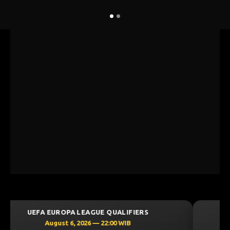
UEFA EUROPA LEAGUE QUALIFIERS
August 7, 2026 — 00:00 WIB