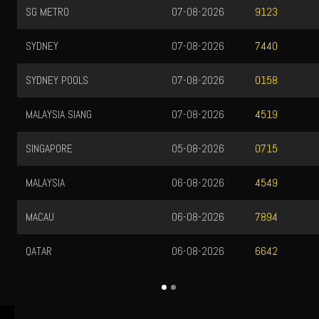
SG METRO
07-08-2026
9123
SYDNEY
07-08-2026
7440
SYDNEY POOLS
07-08-2026
0158
MALAYSIA SIANG
07-08-2026
4519
SINGAPORE
05-08-2026
0715
MALAYSIA
06-08-2026
4549
MACAU
06-08-2026
7894
QATAR
06-08-2026
6642