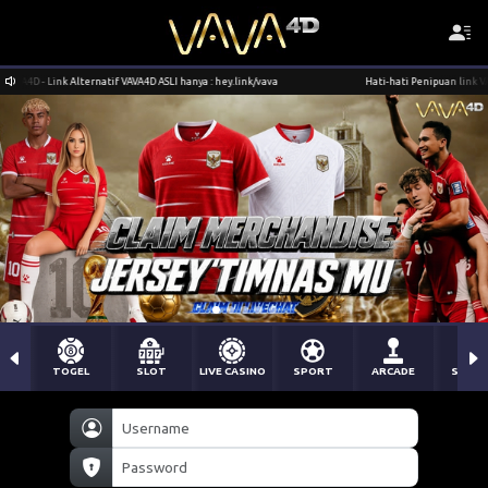
4D - Link Alternatif VAVA4D ASLI hanya : hey.link/vava
Hati-hati Penipuan link VAVA4D 
TOGEL
SLOT
LIVE CASINO
SPORT
ARCADE
SABU