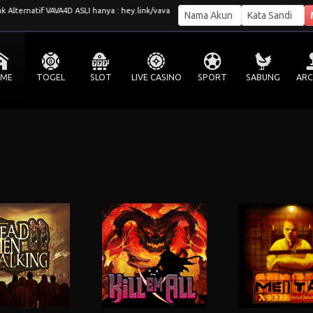
rnatif VAVA4D ASLI hanya : hey.link/vava
Hati-hati Penipuan link VAVA4D
ME
TOGEL
SLOT
LIVE CASINO
SPORT
SABUNG
ARC