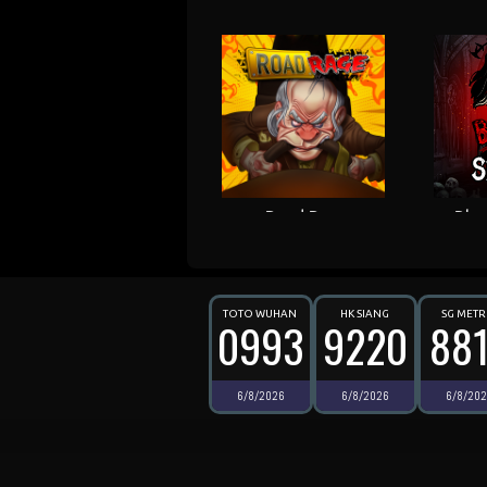
Road Rage
Blo
TOTO WUHAN
HK SIANG
SG MET
0993
9220
88
6/8/2026
6/8/2026
6/8/20
Skate or Die
Dea