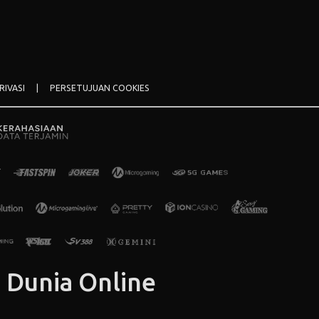
Punk Toilet
RIVASI
|
PERSETUJUAN COOKIES
Hole
Dragon Tribe
i Dunia Online