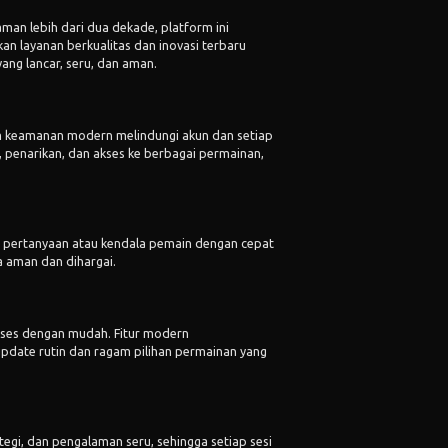
Free
Devils Crossroad
man lebih dari dua dekade, platform ini
n layanan berkualitas dan inovasi terbaru
ng lancar, seru, dan aman.
m keamanan modern melindungi akun dan setiap
 penarikan, dan akses ke berbagai permainan,
key
DJ Psycho
a pertanyaan atau kendala pemain dengan cepat
a aman dan dihargai.
akses dengan mudah. Fitur modern
date rutin dan ragam pilihan permainan yang
tegi, dan pengalaman seru, sehingga setiap sesi
bor
Gluttony
ima, meningkatkan engagement, dan menambah