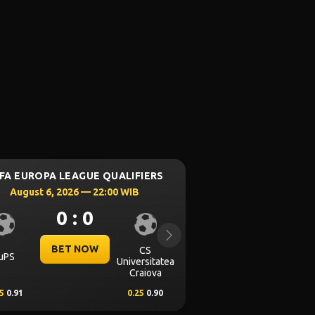
, or
Tombstone Slaughter
FA EUROPA LEAGUE QUALIFIERS
August 7, 2026 — 02:00 WIB
0 : 0
Next
BET NOW
Heart of
nfica
Midlothian
5
0.84
-2.25
-1.00
ce
San Quentin 2: Death