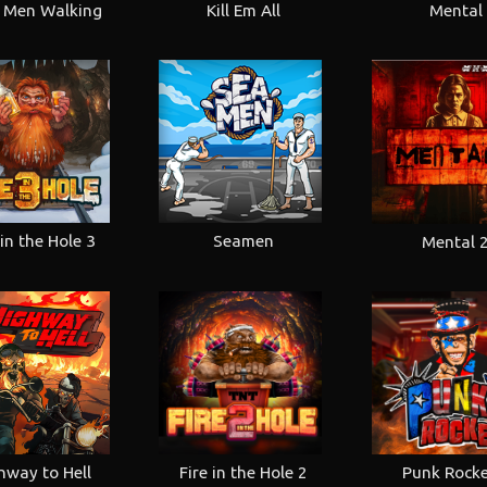
 Men Walking
Kill Em All
Mental
 in the Hole 3
Seamen
Mental 
hway to Hell
Fire in the Hole 2
Punk Rocke